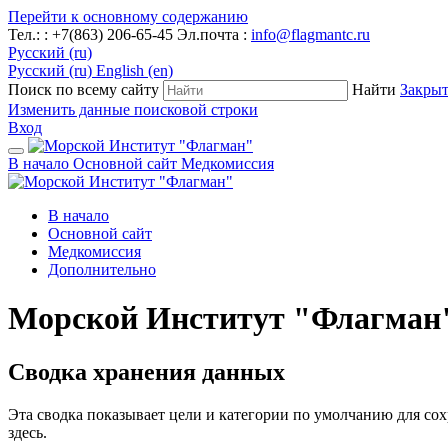
Перейти к основному содержанию
Тел.: : +7(863) 206-65-45
Эл.почта :
info@flagmantc.ru
Русский ‎(ru)‎
Русский ‎(ru)‎
English ‎(en)‎
Поиск по всему сайту
Найти
Закрыт
Изменить данные поисковой строки
Вход
В начало
Основной сайт
Медкомиссия
В начало
Основной сайт
Медкомиссия
Дополнительно
Морской Институт "Флагман
Сводка хранения данных
Эта сводка показывает цели и категории по умолчанию для со
здесь.